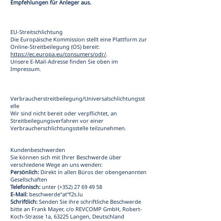
Empfehlungen für Anleger aus.
EU-Streitschlichtung
Die Europäische Kommission stellt eine Plattform zur
Online-Streitbeilegung (OS) bereit:
https://ec.europa.eu/consumers/odr/
.
Unsere E-Mail-Adresse finden Sie oben im
Impressum.
Verbraucherstreitbeilegung/Universalschlichtungsst
elle
Wir sind nicht bereit oder verpflichtet, an
Streitbeilegungsverfahren vor einer
Verbraucherschlichtungsstelle teilzunehmen.
Kundenbeschwerden
Sie können sich mit Ihrer Beschwerde über
verschiedene Wege an uns wenden:
Persönlich:
Direkt in allen Büros der obengenannten
Gesellschaften
Telefonisch:
unter (+352)
27 69 49 58
E-Mail:
beschwerde“at“f2s.lu
Schriftlich:
Senden Sie ihre schriftliche Beschwerde
bitte an Frank Mayer, c/o REVCOMP GmbH, Robert-
Koch-Strasse 1a, 63225 Langen, Deutschland