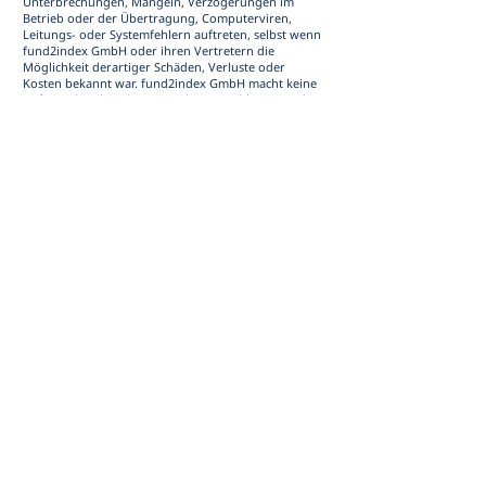
Unterbrechungen, Mängeln, Verzögerungen im
Betrieb oder der Übertragung, Computerviren,
Leitungs- oder Systemfehlern auftreten, selbst wenn
fund2index GmbH oder ihren Vertretern die
Möglichkeit derartiger Schäden, Verluste oder
Kosten bekannt war. fund2index GmbH macht keine
Haftungsbeschränkungen oder -ausschlüsse wo dies
gesetzlich untersagt wäre. Die Benutzung von
Hyperlinks zu anderen Internetquellen erfolgt auf
eigene Gefahr.
Wenn Sie mit der Website oder deren Inhalt
unzufrieden sind, kontaktieren Sie bitte fund2index
GmbH, Am Flughafen 12, 60549 Frankfurt unter der
Rufnummer (+352)
27 69 49 58
. Ihre ausschließliche
Abhilfe besteht jedoch in jedem Fall darin, die
Benutzung dieser Website und deren Inhalt
einzustellen.
Ansprüche hinsichtlich Ihrer Benutzung unserer
Website
Machen Dritte im Zusammenhang mit Ihrer
Benutzung dieser Website Schadensersatzansprüche
gegen fund2index GmbH geltend, so stimmen Sie
hiermit zu, fund2index GmbH sämtliche Verluste,
Kosten, Maßnahmen, Verfahren, Ansprüche,
Schadensersatzansprüche, Aufwendungen
(einschließlich angemessener Rechtskosten und -
gebühren) oder Verbindlichkeiten, die fund2index
GmbH direkt aufgrund oder infolge Ihrer
Missachtung oder Nichtbefolgung dieser