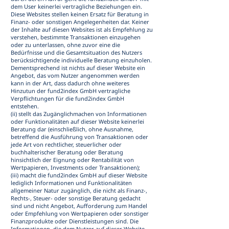
dem User keinerlei vertragliche Beziehungen ein.
Diese Websites stellen keinen Ersatz für Beratung in
Finanz- oder sonstigen Angelegenheiten dar. Keiner
der Inhalte auf diesen Websites ist als Empfehlung zu
verstehen, bestimmte Transaktionen einzugehen
oder zu unterlassen, ohne zuvor eine die
Bedürfnisse und die Gesamtsituation des Nutzers
berücksichtigende individuelle Beratung einzuholen.
Dementsprechend ist nichts auf dieser Website ein
Angebot, das vom Nutzer angenommen werden
kann in der Art, dass dadurch ohne weiteres
Hinzutun der fund2index GmbH vertragliche
Verpflichtungen für die fund2index GmbH
entstehen.
(ii) stellt das Zugänglichmachen von Informationen
oder Funktionalitäten auf dieser Website keinerlei
Beratung dar (einschließlich, ohne Ausnahme,
betreffend die Ausführung von Transaktionen oder
jede Art von rechtlicher, steuerlicher oder
buchhalterischer Beratung oder Beratung
hinsichtlich der Eignung oder Rentabilität von
Wertpapieren, Investments oder Transaktionen);
(iii) macht die fund2index GmbH auf dieser Website
lediglich Informationen und Funktionalitäten
allgemeiner Natur zugänglich, die nicht als Finanz-,
Rechts-, Steuer- oder sonstige Beratung gedacht
sind und nicht Angebot, Aufforderung zum Handel
oder Empfehlung von Wertpapieren oder sonstiger
Finanzprodukte oder Dienstleistungen sind. Die
Informationen, die dem Nutzer auf dieser Website