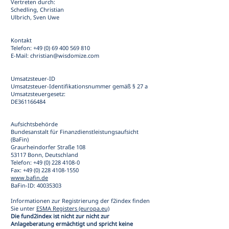
Vertreten durch:
Schedling, Christian
Ulbrich, Sven Uwe
Kontakt
Telefon:
+49 (0) 69 400 569 810
E-Mail: christian@wisdomize.com
Umsatzsteuer-ID
Umsatzsteuer-Identifikationsnummer gemäß § 27 a
Umsatzsteuergesetz:
DE361166484
Aufsichtsbehörde
Bundesanstalt für Finanzdienstleistungsaufsicht
(BaFin)
Graurheindorfer Straße 108
53117 Bonn, Deutschland
Telefon: +49 (0) 228 4108-0
Fax: +49 (0) 228 4108-1550
www.bafin.de
BaFin-ID:
40035303
Informationen zur Registrierung der f2index finden
Sie unter
ESMA Registers (europa.eu)
Die fund2index ist nicht zur nicht zur
Anlageberatung ermächtigt und spricht keine